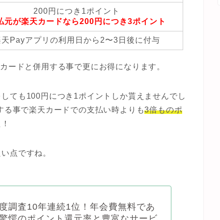
200円につき1ポイント
払元が楽天カードなら200円につき3ポイント
楽天Payアプリの利用日から2〜3日後に付与
天カードと併用する事で更にお得になります。
しても100円につき1ポイントしか貰えませんでし
をする事で楽天カードでの支払い時よりも
3倍ものポ
た！
良い点ですね。
度調査10年連続1位！年会費無料であ
驚愕のポイント還元率と豊富なサービ