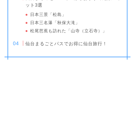
ット3選
日本三景「松島」
日本三名瀑「秋保大滝」
松尾芭蕉も訪れた「山寺（立石寺）」
仙台まるごとパスでお得に仙台旅行！