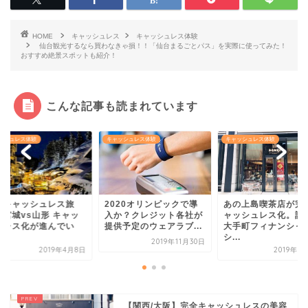
HOME
キャッシュレス
キャッシュレス体験
仙台観光するなら買わなきゃ損！！「仙台まるごとパス」を実際に使ってみた！
おすすめ絶景スポットも紹介！
こんな記事も読まれています
ッシュレス体験
キャッシュレス体験
キャッシュレス体験
北キャッシュレス旅
2020オリンピックで導
あの上島喫茶店が完
！宮城vs山形 キャッ
入か？クレジット各社が
ャッシュレス化。話
ュレス化が進んでい
提供予定のウェアラブ...
大手町フィナンシャ
.
シ...
2019年11月30日
2019年4月8日
2019年3
【関西/大阪】完全キャッシュレスの美容