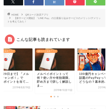
HOME
QRコード決済アプリ
【新サービス開始】「LINE Pay」の口座振り込みサービスのメリット/デメリッ
トを考えてみた！
こんな記事も読まれています
コード決済アプリ
QRコード決済アプリ
QRコード決済アプリ
8月29日まで】「メル
メルペイポイントって
100億円キャンペー
イジャンボ！」で
何？使い方や有効期限、
話題のPayPayって
000ポイントを当て...
貯め方まで詳しく解説し
どうなの？基本的...
ま...
2019年8月19日
2019年
2019年10月11日