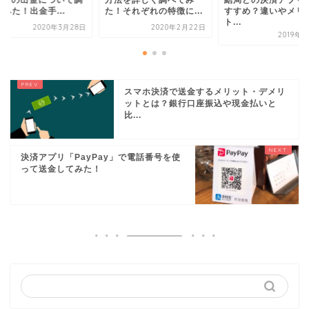
ay」の出金について調
方法を詳しく調べてみ
結局どの決済アプリ
みた！出金手...
た！それぞれの特徴に...
すすめ？違いやメリ
ト...
2020年3月28日
2020年2月22日
2019年
スマホ決済で送金するメリット・デメリ
ットとは？銀行口座振込や現金払いと
比...
決済アプリ「PayPay」で電話番号を使
って送金してみた！