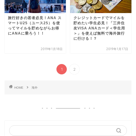
旅行好きの若者必見！ANA ス
クレジットカードでマイルを
マートU25（ユース25）を使
貯めたい学生必見！「三井住
ってマイルを貯めながらお得
友VISA ANAカード＜学生用
にANAに乗ろう！！
＞」を使えば無料で海外旅行
に行ける！？
2019年1月18日
2019年1月17日
1
2
HOME
海外