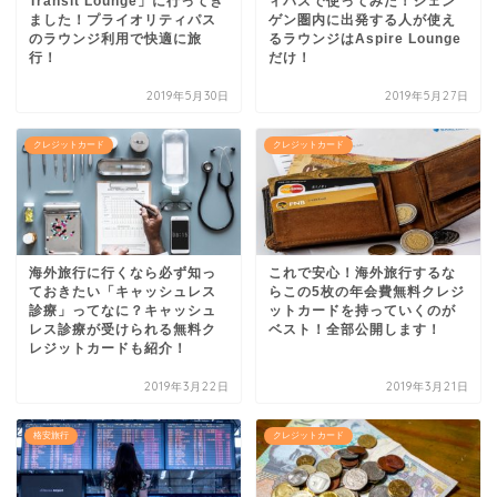
Transit Lounge」に行ってき
ィパスで使ってみた！シェン
ました！プライオリティパス
ゲン圏内に出発する人が使え
のラウンジ利用で快適に旅
るラウンジはAspire Lounge
行！
だけ！
2019年5月30日
2019年5月27日
クレジットカード
クレジットカード
海外旅行に行くなら必ず知っ
これで安心！海外旅行するな
ておきたい「キャッシュレス
らこの5枚の年会費無料クレジ
診療」ってなに？キャッシュ
ットカードを持っていくのが
レス診療が受けられる無料ク
ベスト！全部公開します！
レジットカードも紹介！
2019年3月22日
2019年3月21日
格安旅行
クレジットカード