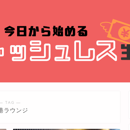
― TAG ―
港ラウンジ